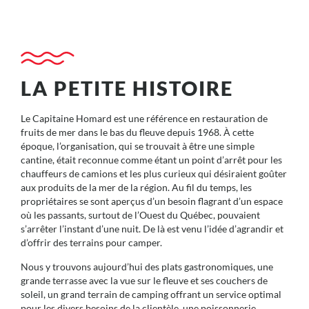
L’authenticité et la convivialité de la place ne vous
L’authenticité et la convivialité de la place ne vous
L’authenticité et la convivialité de la place ne vous
Le Capitaine Homard est une référence notoire
Le Capitaine Homard est une référence notoire
Le Capitaine Homard est une référence notoire
LES RÉSERVATIONS SONT MAINTENANT
LES RÉSERVATIONS SONT MAINTENANT
LES RÉSERVATIONS SONT MAINTENANT
décrit comme un incontournable des voyageurs. Son
décrit comme un incontournable des voyageurs. Son
décrit comme un incontournable des voyageurs. Son
feront pas regretter votre visite !
feront pas regretter votre visite !
feront pas regretter votre visite !
OUVERTES POUR 2026!
OUVERTES POUR 2026!
OUVERTES POUR 2026!
concept unique pique la curiosité de plusieurs et
concept unique pique la curiosité de plusieurs et
concept unique pique la curiosité de plusieurs et
charme les autres depuis 1968.
charme les autres depuis 1968.
charme les autres depuis 1968.
RÉSERVER AU CAMPING
RÉSERVER AU CAMPING
RÉSERVER AU CAMPING
VOIR LE MENU
VOIR LE MENU
VOIR LE MENU
LA PETITE HISTOIRE
VOIR LE MENU
VOIR LE MENU
VOIR LE MENU
Le Capitaine Homard est une référence en restauration de
fruits de mer dans le bas du fleuve depuis 1968. À cette
époque, l’organisation, qui se trouvait à être une simple
cantine, était reconnue comme étant un point d’arrêt pour les
chauffeurs de camions et les plus curieux qui désiraient goûter
aux produits de la mer de la région. Au fil du temps, les
propriétaires se sont aperçus d’un besoin flagrant d’un espace
où les passants, surtout de l’Ouest du Québec, pouvaient
s’arrêter l’instant d’une nuit. De là est venu l’idée d’agrandir et
d’offrir des terrains pour camper.
Nous y trouvons aujourd’hui des plats gastronomiques, une
grande terrasse avec la vue sur le fleuve et ses couchers de
soleil, un grand terrain de camping offrant un service optimal
pour les divers besoins de la clientèle, une poissonnerie